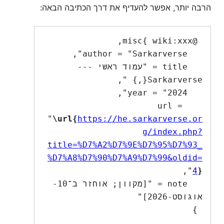
הרבה יותר, אפשר להעדיף את דרך הכתיבה הבאה:
   title = "עמוד ראשי --- 
   url = 
"
\url{
https://he.sarkarverse.or
g/index.php?
title=%D7%A2%D7%9E%D7%95%D7%93_
%D7%A8%D7%90%D7%A9%D7%99&oldid=
4
}
   note = "[מקוון; אוחזר ב־10-
 }
