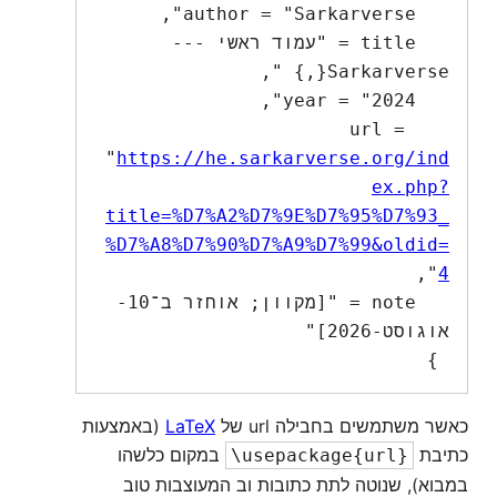
   title = "עמוד ראשי --- 
   url = 
"
https://he.sarkarverse.org/ind
ex.php?
title=%D7%A2%D7%9E%D7%95%D7%93_
%D7%A8%D7%90%D7%A9%D7%99&oldid=
4
   note = "[מקוון; אוחזר ב־10-
 }

כאשר משתמשים בחבילה url של
LaTeX
(באמצעות
כתיבת
במקום כלשהו
\usepackage{url}
במבוא), שנוטה לתת כתובות וב המעוצבות טוב