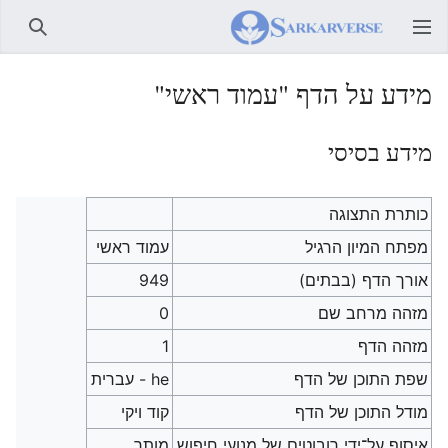
חיפוש
מידע על הדף "עמוד ראשי"
מידע בסיסי
כותרת התצוגה
עמוד ראשי
מפתח המיון הרגיל
עמוד ראשי
אורך הדף (בבתים)
949
מזהה מרחב שם
0
מזהה הדף
1
שפת התוכן של הדף
he - עברית
מודל התוכן של הדף
קוד ויקי
איסוף על־ידי רובוטים של מנועי חיפוש
מותר